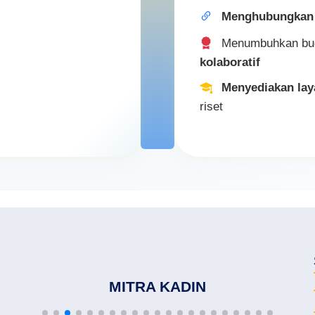
Rekomendasi Certificate of Origin / 
Menghubungkan
Jadilah bagian dari jejaring KADIN
Menumbuhkan bu
kolaboratif
Menyediakan la
riset
MITRA KADIN