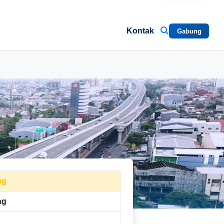
Kontak
Gabung
ng
ng