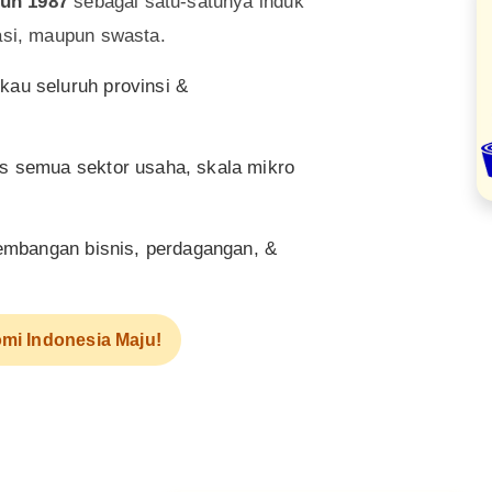
un 1987
sebagai satu-satunya induk
asi, maupun swasta.
au seluruh provinsi &
as semua sektor usaha, skala mikro
mbangan bisnis, perdagangan, &
mi Indonesia Maju!