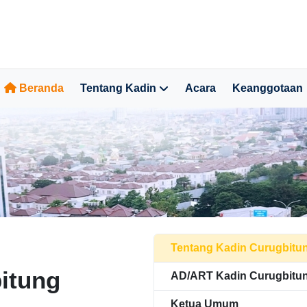
Beranda
Tentang Kadin
Acara
Keanggotaan
Tentang Kadin Curugbitu
itung
AD/ART Kadin Curugbitu
Ketua Umum