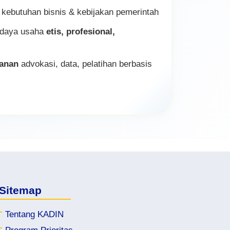
legalisasi ekspor
kebutuhan bisnis & kebijakan pemerintah
, perluas peluang & nilai tambah bisnismu!
daya usaha
etis, profesional,
yanan
advokasi, data, pelatihan berbasis
Sitemap
Tentang KADIN