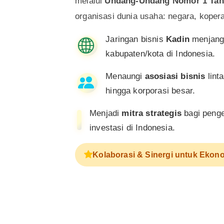
melalui
Undang-Undang Nomor 1 Tah
organisasi dunia usaha: negara, koper
Jaringan bisnis
Kadin
menjangk
kabupaten/kota di Indonesia.
Menaungi
asosiasi bisnis
lint
hingga korporasi besar.
Menjadi
mitra strategis
bagi penge
investasi di Indonesia.
Kolaborasi & Sinergi untuk Ekono